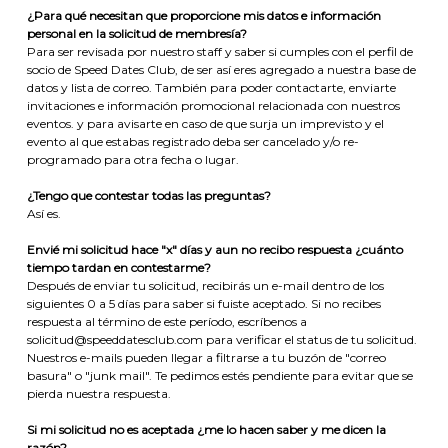
¿Para qué necesitan que proporcione mis datos e información
personal en la solicitud de membresía?
Para ser revisada por nuestro staff y saber si cumples con el perfil de
socio de Speed Dates Club, de ser así eres agregado a nuestra base de
datos y lista de correo. También para poder contactarte, enviarte
invitaciones e información promocional relacionada con nuestros
eventos. y para avisarte en caso de que surja un imprevisto y el
evento al que estabas registrado deba ser cancelado y/o re-
programado para otra fecha o lugar.
¿Tengo que contestar todas las preguntas?
Así es.
Envié mi solicitud hace "x" días y aun no recibo respuesta ¿cuánto
tiempo tardan en contestarme?
Después de enviar tu solicitud, recibirás un e-mail dentro de los
siguientes 0 a 5 días para saber si fuiste aceptado. Si no recibes
respuesta al término de este período, escríbenos a
solicitud@speeddatesclub.com para verificar el status de tu solicitud.
Nuestros e-mails pueden llegar a filtrarse a tu buzón de "correo
basura" o "junk mail". Te pedimos estés pendiente para evitar que se
pierda nuestra respuesta.
Si mi solicitud no es aceptada ¿me lo hacen saber y me dicen la
razón?