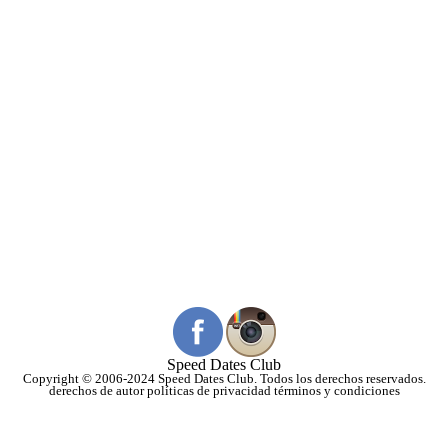
ten presente que la primera impresión no se olvida. Los eventos normalmente son
entre semana así que muchos de los socios optan por lo más práctico y llegan
directo de su trabajo. Nuestro consejo es que te vistas como irías a tu primera cita.
¿Existe alguna diferencia en cómo vestirme para un evento express, coffee-
break o una cena de speed dating o una experiencia?
Entre los express y las cenas no, pero por lo general los eventos de coffee-break
que son en domingo, los socios suelen vestirse mucho mas casuales. Hay
experiencias que requieren ir cómodo, otras que requieren ir muy arreglados. Si
tienes duda, pregunta directamente a nuestro staff.
¿La puntualidad es igual de importante en las experiencias?
Depende mucho de cual sea la experiencia a la que reservaste. Muchas veces
somos flexibles en que entren tarde, aunque es mejor participar desde el inicio que
es cuando justamente se hacen la integración entre los participantes.
REGRESAR A PREGUNTAS FRECUENTES
Speed Dates Club
Copyright © 2006-2024 Speed Dates Club. Todos los derechos reservados.
derechos de autor
políticas de privacidad
términos y condiciones