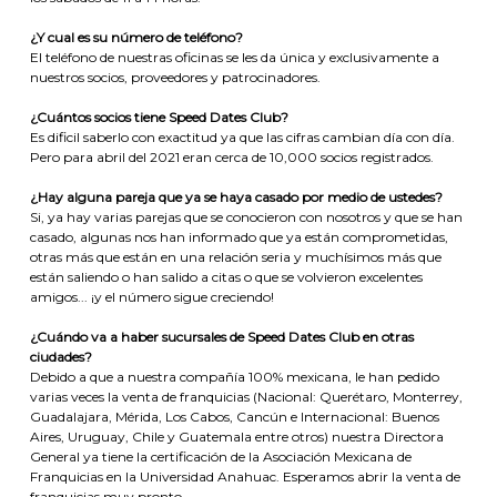
¿Y cual es su número de teléfono?
El teléfono de nuestras oficinas se les da única y exclusivamente a
nuestros socios, proveedores y patrocinadores.
¿Cuántos socios tiene Speed Dates Club?
Es dificil saberlo con exactitud ya que las cifras cambian día con día.
Pero para abril del 2021 eran cerca de 10,000 socios registrados.
¿Hay alguna pareja que ya se haya casado por medio de ustedes?
Si, ya hay varias parejas que se conocieron con nosotros y que se han
casado, algunas nos han informado que ya están comprometidas,
otras más que están en una relación seria y muchísimos más que
están saliendo o han salido a citas o que se volvieron excelentes
amigos... ¡y el número sigue creciendo!
¿Cuándo va a haber sucursales de Speed Dates Club en otras
ciudades?
Debido a que a nuestra compañía 100% mexicana, le han pedido
varias veces la venta de franquicias (Nacional: Querétaro, Monterrey,
Guadalajara, Mérida, Los Cabos, Cancún e Internacional: Buenos
Aires, Uruguay, Chile y Guatemala entre otros) nuestra Directora
General ya tiene la certificación de la Asociación Mexicana de
Franquicias en la Universidad Anahuac. Esperamos abrir la venta de
franquicias muy pronto.